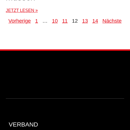
JETZT LESEN »
Vorherige
1
…
10
11
12
13
14
Nächste
VERBAND