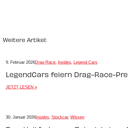
Weitere Artikel:
9. Februar 2026
Drag Race
,
Insides
,
Legend Cars
LegendCars feiern Drag-Race-Prem
JETZT LESEN »
30. Januar 2026
Insides
,
Stockcar
,
Wissen