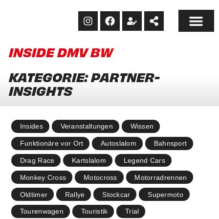
INSIDE DMV BW
KATEGORIE: PARTNER-
INSIGHTS
Insides
Veranstaltungen
Wissen
Funktionäre vor Ort
Autoslalom
Bahnsport
Drag Race
Kartslalom
Legend Cars
Monkey Cross
Motocross
Motorradrennen
Oldtimer
Rallye
Stockcar
Supermoto
Tourenwagen
Touristik
Trial