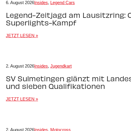
6. August 2026
Insides
,
Legend Cars
Legend-Zeitjagd am Lausitzring: C
Superlights-Kampf
JETZT LESEN »
2. August 2026
Insides
,
Jugendkart
SV Sulmetingen glänzt mit Landes
und sieben Qualifikationen
JETZT LESEN »
2. August 2026
Insides
,
Motocross