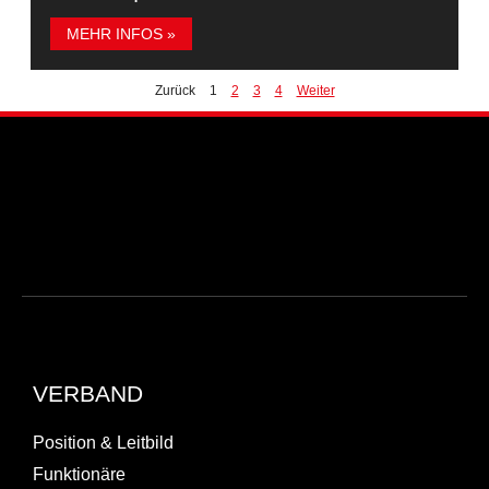
MEHR INFOS »
Zurück
1
2
3
4
Weiter
VERBAND
Position & Leitbild
Funktionäre