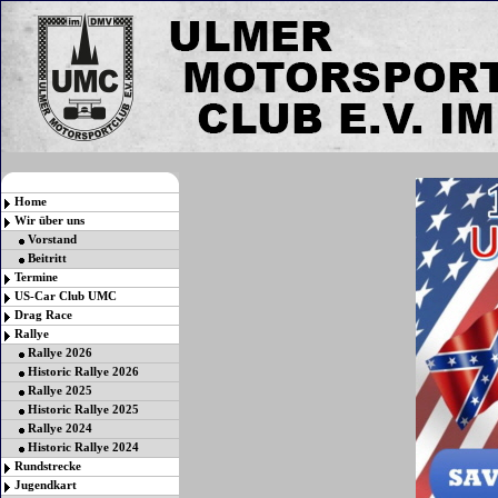
Home
Wir über uns
Vorstand
Beitritt
Termine
US-Car Club UMC
Drag Race
Rallye
Rallye 2026
Historic Rallye 2026
Rallye 2025
Historic Rallye 2025
Rallye 2024
Historic Rallye 2024
Rundstrecke
Jugendkart