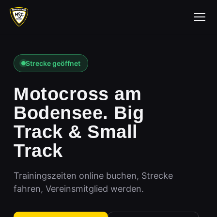
Skip to main navigation
Skip to main content
Skip to page footer
Strecke geöffnet
Motocross am
Bodensee. Big
Track & Small
Track
Trainingszeiten online buchen, Strecke
fahren, Vereinsmitglied werden.