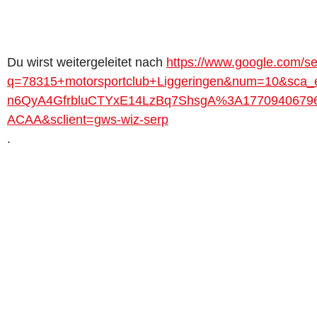
Du wirst weitergeleitet nach
https://www.google.com/s
q=78315+motorsportclub+Liggeringen&num=10&sc
n6QyA4GfrbluCTYxE14LzBq7ShsgA%3A177094067
ACAA&sclient=gws-wiz-serp
.