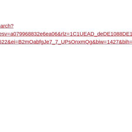
earch?
a_esv=a079968832e6ea06&rlz=1C1UEAD_deDE1088DE1
9622&ei=B2mOabfgJe7_7_UPsOnxmQg&biw=1427&b