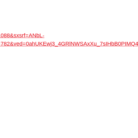
088&sxsrf=ANbL-
ih=782&ved=0ahUKEwj3_4GRlNWSAxXu_7sIHbB0PIM