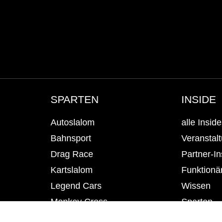
SPARTEN
INSIDE
Autoslalom
alle Insid
Bahnsport
Veranstal
Drag Race
Partner-In
Kartslalom
Funktionär
Legend Cars
Wissen
Monkey Cross
Sparten
Motocross